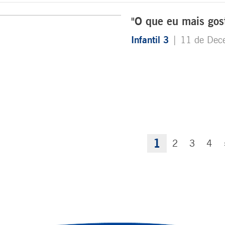
"O que eu mais goste
Infantil 3
| 11 de Dec
1
2
3
4