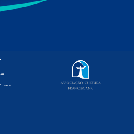
S
sco
Conosco