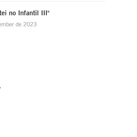
i no Infantil III"
ember de 2023
›