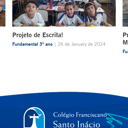
Projeto de Escrita!
P
M
Fundamental 3º ano
| 26 de January de 2024
Fu